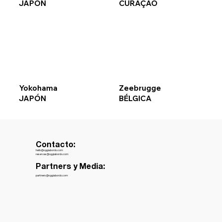
JAPÓN
CURAÇAO
Yokohama
Zeebrugge
JAPÓN
BÉLGICA
Contacto:
hello@oggiabordo.com
reservas@oggiabordo.com
Partners y Media:
partners@oggiabordo.com