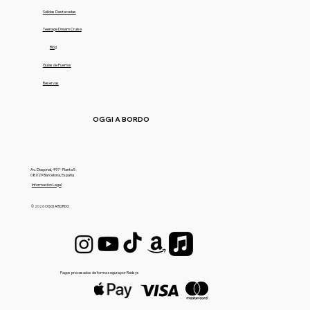
Salidas Destacadas
Teenage Dream Cruise
Blog
Guías de Puertos
Reservas
OGGI A BORDO
Av. Diagonal, 497 - Planta 5
08029 Barcelona, España
Información Legal
© 2026 OGGI A BORDO
Pagos procesados de forma segura por Redsys