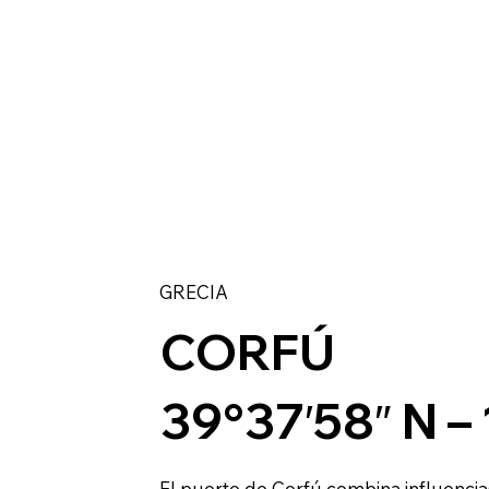
GRECIA
CORFÚ
39°37′58″ N – 
El puerto de Corfú combina influencias