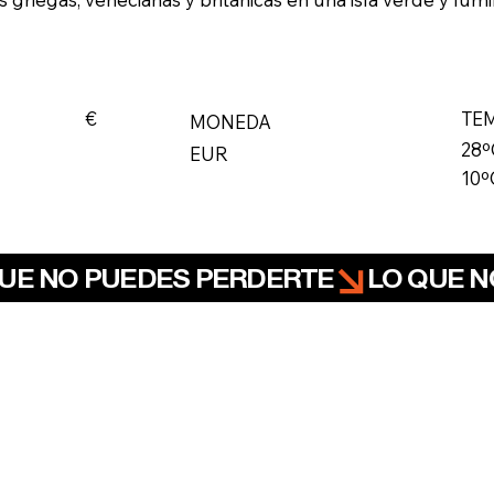
€
TE
MONEDA
28º
EUR
10º