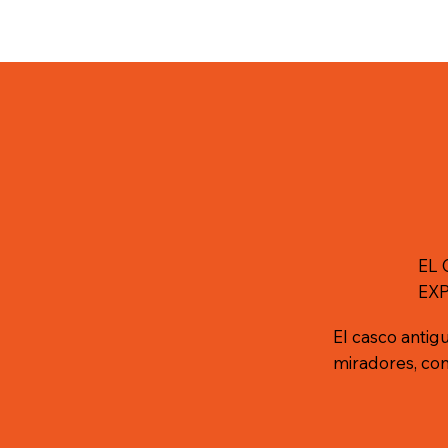
EL
EX
El casco antig
miradores, con