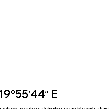
19°55′44″ E
 griegas, venecianas y británicas en una isla verde y lumi