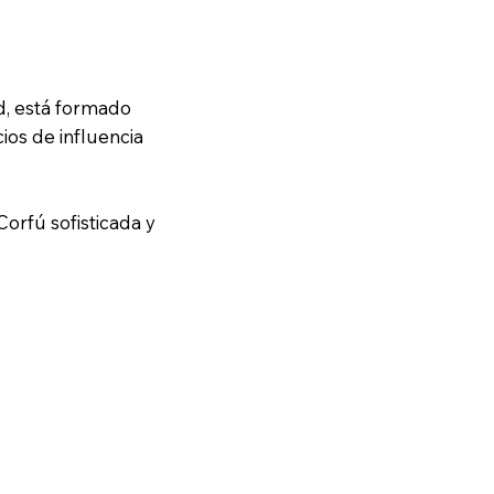
d, está formado
cios de influencia
orfú sofisticada y