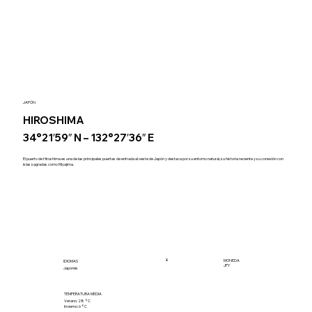
JAPÓN
HIROSHIMA
34°21′59″ N – 132°27′36″ E
El puerto de Hiroshima es una de las principales puertas de entrada al oeste de Japón y destaca por su entorno natural, su historia reciente y su conexión con
islas sagradas como Miyajima.
¥
MONEDA
IDIOMAS
JPY
Japonés
TEMPERATURA MEDIA
Verano: 28 °C
Invierno: 6 °C