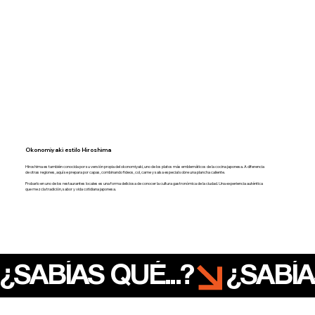
Okonomiyaki estilo Hiroshima
Hiroshima es también conocida por su versión propia del okonomiyaki, uno de los platos más emblemáticos de la cocina japonesa. A diferencia
de otras regiones, aquí se prepara por capas, combinando fideos, col, carne y salsa especial sobre una plancha caliente.
Probarlo en uno de los restaurantes locales es una forma deliciosa de conocer la cultura gastronómica de la ciudad. Una experiencia auténtica
que mezcla tradición, sabor y vida cotidiana japonesa.
¿SABÍAS QUÉ...?