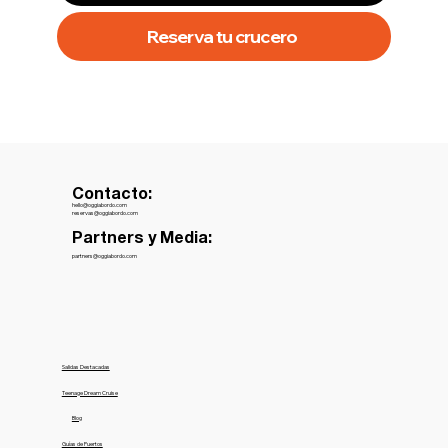
Reserva tu crucero
Contacto:
hello@oggiabordo.com
reservas@oggiabordo.com
Partners y Media:
partners@oggiabordo.com
Salidas Destacadas
Teenage Dream Cruise
Blog
Guías de Puertos