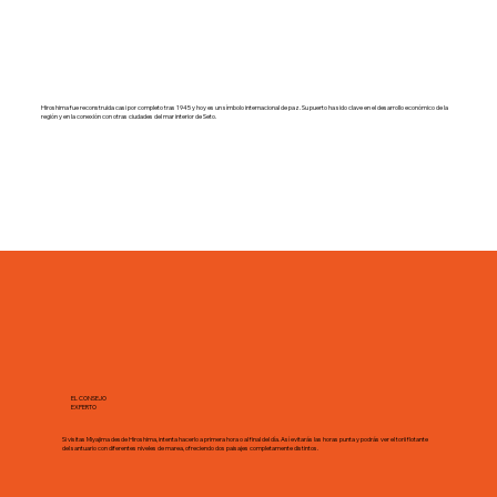
Hiroshima fue reconstruida casi por completo tras 1945 y hoy es un símbolo internacional de paz. Su puerto ha sido clave en el desarrollo económico de la
región y en la conexión con otras ciudades del mar interior de Seto.
EL CONSEJO
EXPERTO
Si visitas Miyajima desde Hiroshima, intenta hacerlo a primera hora o al final del día. Así evitarás las horas punta y podrás ver el torii flotante
del santuario con diferentes niveles de marea, ofreciendo dos paisajes completamente distintos.