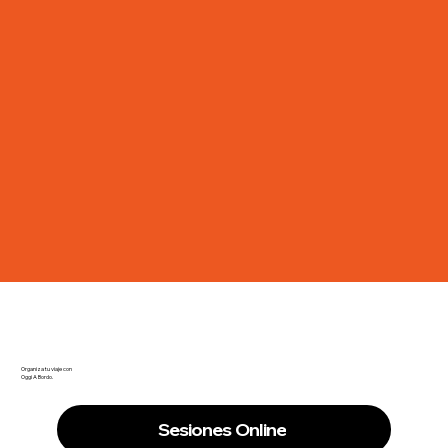
Organiza tu viaje con
Oggi A Bordo.
Sesiones Online