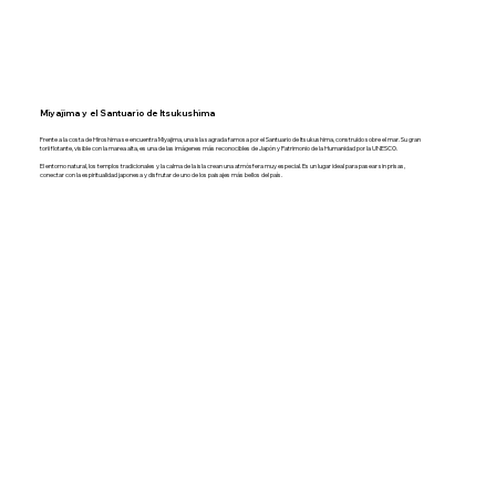
Miyajima y el Santuario de Itsukushima
Frente a la costa de Hiroshima se encuentra Miyajima, una isla sagrada famosa por el Santuario de Itsukushima, construido sobre el mar. Su gran
torii flotante, visible con la marea alta, es una de las imágenes más reconocibles de Japón y Patrimonio de la Humanidad por la UNESCO.
El entorno natural, los templos tradicionales y la calma de la isla crean una atmósfera muy especial. Es un lugar ideal para pasear sin prisas,
conectar con la espiritualidad japonesa y disfrutar de uno de los paisajes más bellos del país.