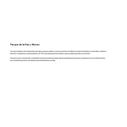
Parque de la Paz y Museo
Uno de los lugares más impactantes del viaje: un espacio abierto y sereno que invita a la reflexión, donde monumentos, memoriales y el Museo
de la Paz recuerdan los acontecimientos de 1945 y el mensaje universal de paz que la ciudad transmite hoy al mundo.
Pasear por esta zona permite comprender la historia reciente de Japón desde una perspectiva humana y respetuosa. Es una visita emotiva,
pero también inspiradora, que añade una profundidad única al viaje.