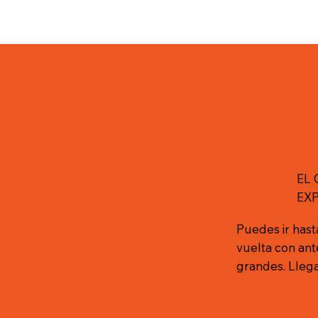
EL
EX
Puedes ir hasta
vuelta con an
grandes. Llega