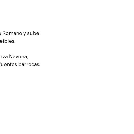
oro Romano y sube
reíbles.
azza Navona,
fuentes barrocas.