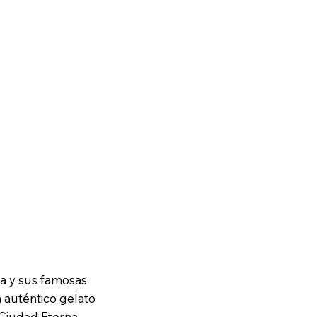
ña y sus famosas
n auténtico gelato
 Ciudad Eterna.