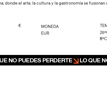
, donde el arte, la cultura y la gastronomía se fusionan a
€
TE
MONEDA
26º
EUR
8ºC