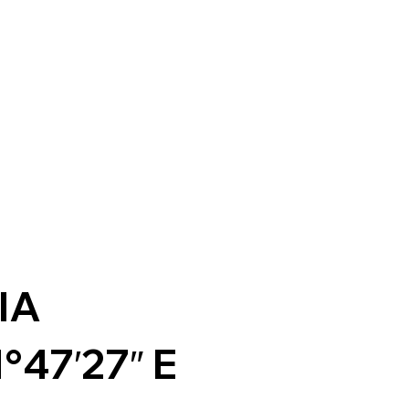
IA
1°47′27″ E