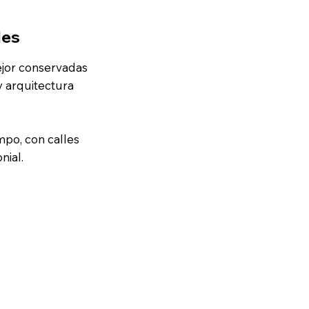
les
ejor conservadas
y arquitectura
mpo, con calles
nial.