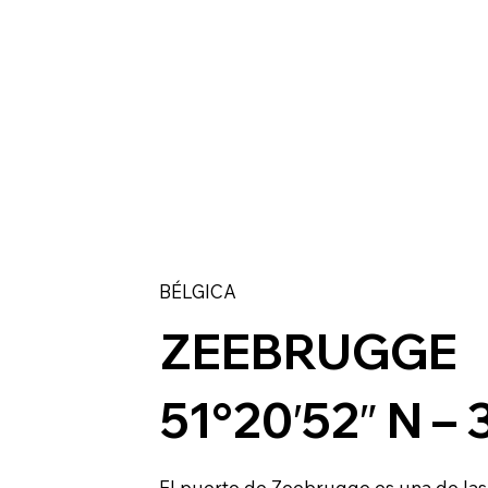
BÉLGICA
ZEEBRUGGE
51°20′52″ N – 3
El puerto de Zeebrugge es una de las 