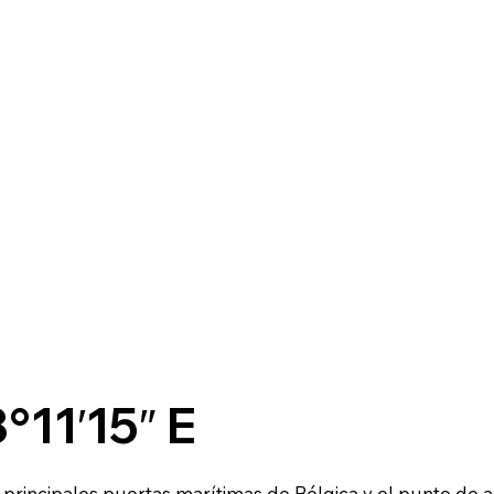
°11′15″ E
principales puertas marítimas de Bélgica y el punto de 