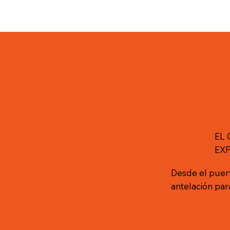
EL
EX
Desde el puert
antelación par