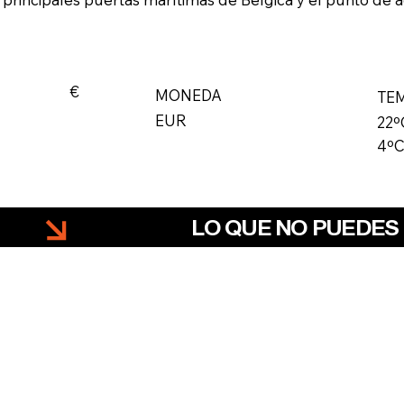
€
MONEDA
TE
EUR
22º
4ºC