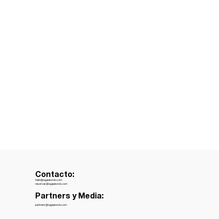
Contacto:
hello@oggiabordo.com
reservas@oggiabordo.com
Partners y Media:
partners@oggiabordo.com