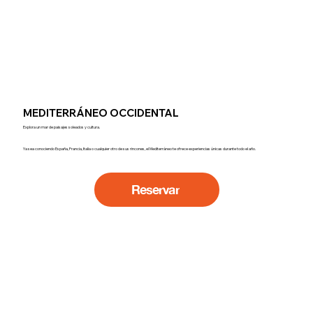
MEDITERRÁNEO OCCIDENTAL
Explora un mar de paisajes soleados y cultura.
Ya sea conociendo España, Francia, Italia o cualquier otro de sus rincones, el Mediterráneo te ofrece experiencias únicas durante todo el año.
Reservar