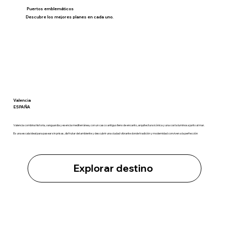
Puertos emblemáticos
Descubre los mejores planes en cada uno.
Valencia
ESPAÑA
Valencia combina historia, vanguardia y esencia mediterránea, con un casco antiguo lleno de encanto, arquitectura icónica y una costa luminosa junto al mar.
Es una escala ideal para pasear sin prisas, disfrutar del ambiente y descubrir una ciudad vibrante donde tradición y modernidad conviven a la perfección
Explorar destino