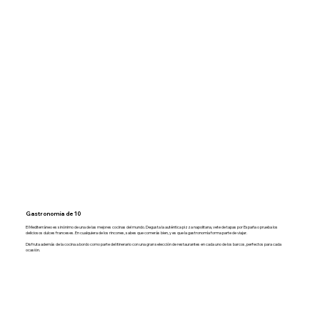
Gastronomía de 10
El Mediterráneo es sinónimo de una de las mejores cocinas del mundo. Degusta la auténtica pizza napolitana, vete de tapas por España o prueba los
deliciosos dulces franceses. En cualquiera de los rincones, sabes que comerás bien, y es que la gastronomía forma parte de viajar.
Disfruta además de la cocina a bordo como parte del itinerario con una gran selección de restaurantes en cada uno de los barcos, perfectos para cada
ocasión.