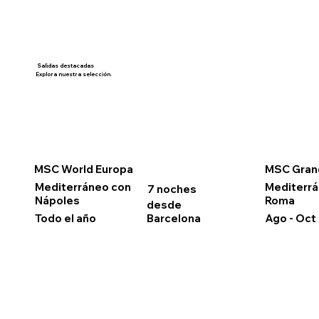
Salidas destacadas
Explora nuestra selección.
MSC World Europa
MSC Gran
Mediterráneo con
Mediterr
7 noches
Nápoles
Roma
desde
Todo el año
Ago - Oct
Barcelona