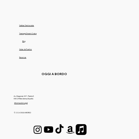
Salidas Destacadas
Teenage Dream Cruise
Blog
Guías de Puertos
Reservas
OGGI A BORDO
Av. Diagonal, 497 - Planta 5
08029 Barcelona, España
Información Legal
© 2026 OGGI A BORDO