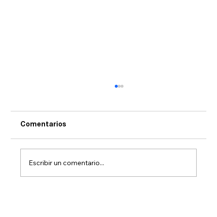
Comentarios
Escribir un comentario...
Archipelago de Costa: alta cocina en
alta mar