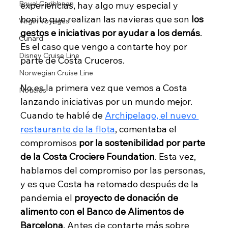
Royal Caribbean
experiencias, hay algo muy especial y 
bonito que realizan las navieras que son 
los 
Virgin Voyages
gestos e iniciativas por ayudar a los demás
. 
Cunard
Es el caso que vengo a contarte hoy por 
Disney Cruise Line
parte de Costa Cruceros.
Norwegian Cruise Line
No es la primera vez que vemos a Costa 
Noticias
lanzando iniciativas por un mundo mejor. 
Cuando te hablé de 
Archipelago, el nuevo 
restaurante de la flota
, comentaba el 
compromisos
 por la sostenibilidad por parte 
de la Costa Crociere Foundation
. Esta vez, 
hablamos del compromiso por las personas, 
y es que Costa ha retomado después de la 
pandemia el 
proyecto de donación de 
alimento con el Banco de Alimentos de 
Barcelona
. Antes de contarte más sobre 