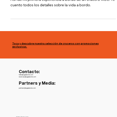
9 abr 2023
8 min de lectura
Mi primer crucero con MSC: todo lo
que debes saber
Así fue mi primera experiencia a bordo de un crucero MSC. Te
cuento todos los detalles sobre la vida a bordo.
Toca y descubre nuestra selección de cruceros con promociones
exclusivas.
Contacto:
hello@oggiabordo.com
reservas@oggiabordo.com