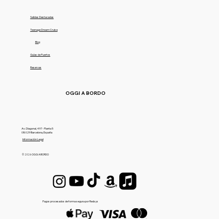
Salidas Destacadas
Teenage Dream Cruise
Blog
Guías de Puertos
Reservas
OGGI A BORDO
Av. Diagonal, 497 - Planta 5
08029 Barcelona, España
Información Legal
© 2026 OGGI A BORDO
Pagos procesados de forma segura por Redsys