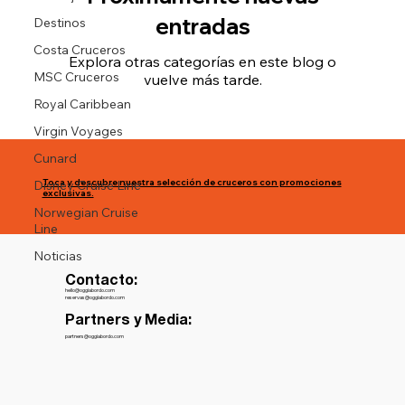
entradas
Destinos
Costa Cruceros
Explora otras categorías en este blog o
MSC Cruceros
vuelve más tarde.
Royal Caribbean
Virgin Voyages
Cunard
Toca y descubre nuestra selección de cruceros con promociones
Disney Cruise Line
exclusivas.
Norwegian Cruise
Line
Noticias
Contacto:
hello@oggiabordo.com
reservas@oggiabordo.com
Partners y Media:
partners@oggiabordo.com