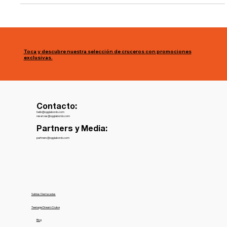
Toca y descubre nuestra selección de cruceros con promociones
exclusivas.
Contacto:
hello@oggiabordo.com
reservas@oggiabordo.com
Partners y Media:
partners@oggiabordo.com
Salidas Destacadas