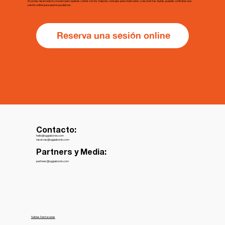
Si ya has reservado tu crucero pero quieres contar con los mejores consejos personalizados y resolver tus dudas, puedes contratar una
sesión online para que te ayudemos.
Reserva una sesión online
Contacto:
hello@oggiabordo.com
reservas@oggiabordo.com
Partners y Media:
partners@oggiabordo.com
Salidas Destacadas