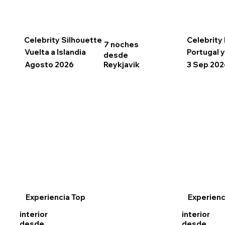
Celebrity Silhouette
Celebrity
7 noches
Vuelta a Islandia
Portugal 
desde
Agosto 2026
3 Sep 202
Reykjavik
Experiencia Top
Experienc
interior
interior
desde
desde