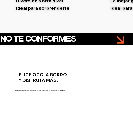
Diversión a otro nivel
La mejor 
Ideal para sorprenderte
Ideal para
NO TE CONFORMES
ELIGE OGGI A BORDO
Y DISFRUTA MÁS.
Explora las ventajas de reservar con nosotros. Y sin gastos de gestión.
Reserva tu crucero