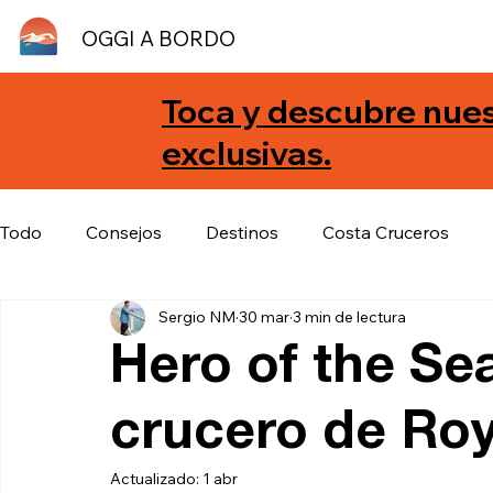
OGGI A BORDO
Toca y descubre nues
exclusivas.
Todo
Consejos
Destinos
Costa Cruceros
Sergio NM
30 mar
3 min de lectura
Norwegian Cruise Line
Noticias
Hero of the Se
crucero de Ro
Actualizado:
1 abr