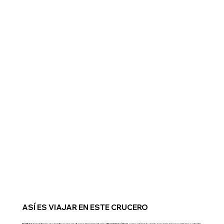
ASÍ ES VIAJAR EN ESTE CRUCERO
El
Odyssey
redefine lo que significa jugar en alta mar. Experimentarás
atracciones únicas
como el túnel de viento para simular paracaidismo o el North