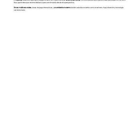
Star, que te eleva por encima del barco para ver el mundo desde otra perspectiva.
Shows multisensoriales
, áreas de juego interactivas y
un ambiente moderno
donde cada día se siente como un estreno. Aquí, diversión y tecnología
van de la mano.