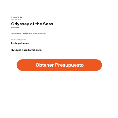
7 noches / 8 días
May - Oct 2026
Odyssey of the Seas
Islas Griegas
Recorre Grecia y Turquía en un barco lleno de diversión.
Desde 1.037€/persona
Incluye tasas
🛳️ Ideal para familias 🥳
Obtener Presupuesto