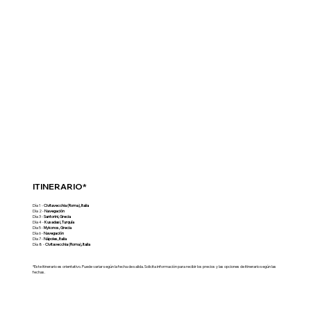
ITINERARIO*
Día 1 -
Civitavecchia (Roma), Italia
Día 2 -
Navegación
Día 3 -
Santorini, Grecia
Día 4 -
Kusadasi, Turquía
Día 5 -
Mykonos, Grecia
Día 6 -
Navegación
Día 7 -
Nápoles, Italia
Día 8 -
Civitavecchia (Roma), Italia
*Este itinerario es orientativo. Puede variar según la fecha de salida. Solicita información para recibir los precios y las opciones de itinerario según las
fechas.