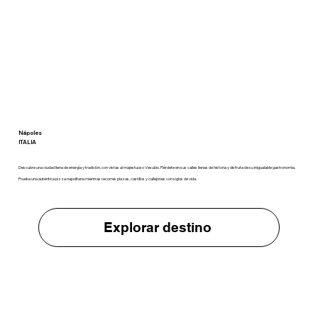
Nápoles
ITALIA
Descubre una ciudad llena de energía y tradición, con vistas al majestuoso Vesubio. Piérdete en sus calles llenas de historia y disfruta de su inigualable gastronomía.
Prueba una auténtica pizza napolitana mientras recorres plazas, castillos y callejones con siglos de vida.
Explorar destino