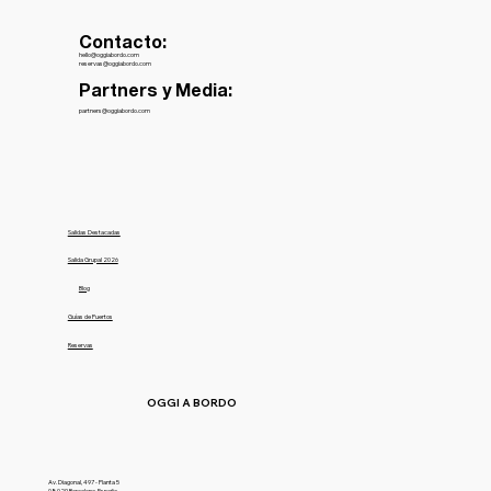
Contacto:
hello@oggiabordo.com
reservas@oggiabordo.com
Partners y Media:
partners@oggiabordo.com
Salidas Destacadas
Salida Grupal 2026
Blog
Guías de Puertos
Reservas
OGGI A BORDO
Av. Diagonal, 497 - Planta 5
08029 Barcelona, España