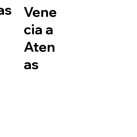
as
Vene
cia a
Aten
as