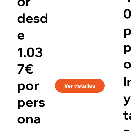
or
desd
p
e
p
1.03
7€
I
por
Ver detalles
y
pers
t
ona