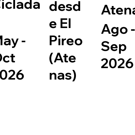
íclada
desd
Aten
e El
Ago -
ay -
Pireo
Sep
ct
(Ate
2026
026
nas)