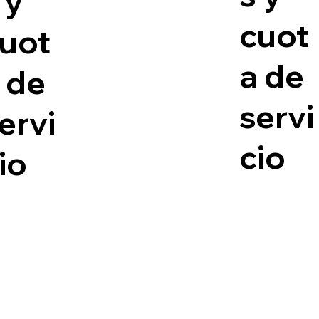
 y
cuot
uot
a de
 de
servi
ervi
cio
io