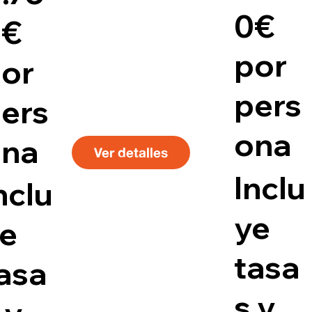
0€
0€
por
or
pers
ers
ona
ona
Ver detalles
Inclu
nclu
ye
e
tasa
asa
s y