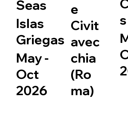
C
Seas
e
s
Islas
Civit
M
Griegas
avec
O
May -
chia
2
Oct
(Ro
2026
ma)