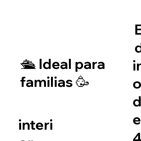
🛳️ Ideal para
i
familias 🥳
o
interi
4