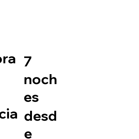
ora
7
noch
es
cia
desd
e