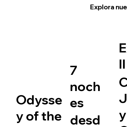
Explora nue
E
II
7
C
noch
J
Odysse
es
y
y of the
desd