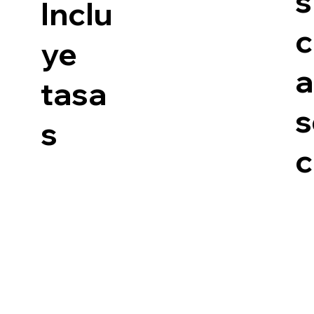
s
Inclu
c
ye
a
tasa
s
s
c