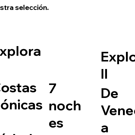
stra selección.
xplora
Expl
II
ostas
7
De
ónicas
noch
Vene
es
a