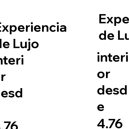
Expe
Experiencia
de L
de Lujo
interi
nteri
or
r
desd
desd
e
e
4.76
.76