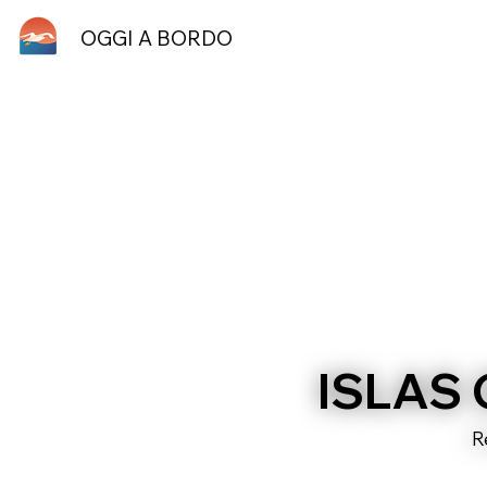
OGGI A BORDO
ISLAS
R