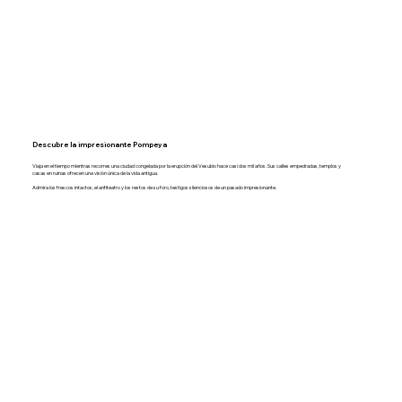
Descubre la impresionante Pompeya
Viaja en el tiempo mientras recorres una ciudad congelada por la erupción del Vesubio hace casi dos mil años. Sus calles empedradas, templos y
casas en ruinas ofrecen una visión única de la vida antigua.
Admira los frescos intactos, el anfiteatro y los restos de su foro, testigos silenciosos de un pasado impresionante.