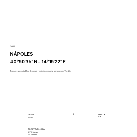
ITALIA
NÁPOLES
40°50′36″ N – 14°15′22″ E
Descubre una ciudad llena de energía y tradición, con vistas al majestuoso Vesubio.
€
MONEDA
IDIOMAS
EUR
Italiano
TEMPERATURA MEDIA
27ºC Verano
9ºC Invierno