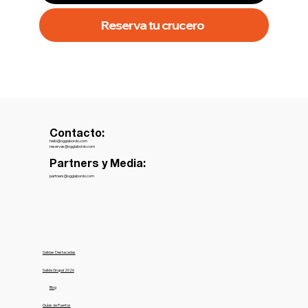
Reserva tu crucero
Contacto:
hello@oggiabordo.com
reservas@oggiabordo.com
Partners y Media:
partners@oggiabordo.com
Salidas Destacadas
Salida Grupal 2026
Blog
Guías de Puertos