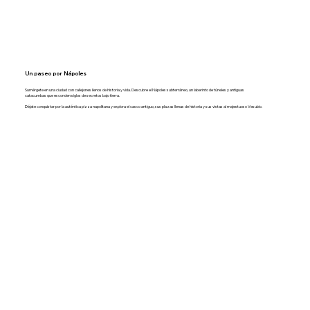
Un paseo por Nápoles
Sumérgete en una ciudad con callejones llenos de historia y vida. Descubre el Nápoles subterráneo, un laberinto de túneles y antiguas
catacumbas que esconden siglos de secretos bajo tierra.
Déjate conquistar por la auténtica pizza napolitana y explora el casco antiguo, sus plazas llenas de historia y sus vistas al majestuoso Vesubio.