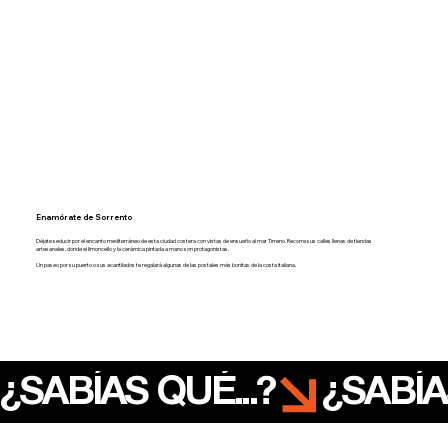
Enamórate de Sorrento
Déjate seducir por el encanto mediterráneo de esta ciudad costera con vistas de ensueño al mar Tirreno. Recorre sus calles llenas de tiendas
artesanales, donde el limoncello y la cerámica pintada a mano son protagonistas.
Un paseo por su puerto o sus acantilados te regalará algunas de las postales más bonitas de la costa italiana.
¿SABÍAS QUÉ...?