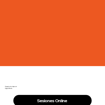
Organiza tu viaje con
Oggi A Bordo.
Sesiones Online