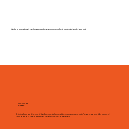
Nápoles es la cuna de la pizza, y la pizza napolitana ha sido declarada Patrimonio Inmaterial de la Humanidad.
EL CONSEJO
EXPERTO
Si decides hacer una visita corta de Nápoles, no pierdas la oportunidad de probar su gastronomía. Aunque tengas la comida incluida en el
barco, es uno de los puertos donde mejor comerás y además a un buen precio.