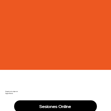
Organiza tu viaje con
Oggi A Bordo.
Sesiones Online