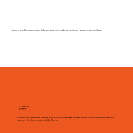
Mykonos es conocida por sus molinos de viento, que originalmente se usaban para moler grano y ahora son un símbolo de la isla.
EL CONSEJO
EXPERTO
Si tu crucero hace noche en la isla o dispones de una escala larga, puedes optar por alquilar un coche o una moto para recorrer la isla. No es
muy grande y tiene playas preciosas apartadas del centro.