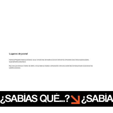
Lugares de postal
Admira la Pequeña Venecia, donde las casas con balcones de madera se alzan sobre el mar, ofreciendo unas vistas espectaculares,
especialmente al atardecer.
Muy cerca, los famosos molinos de viento, con sus blancas siluetas contrastando contra el azul del cielo, te transportarán a la esencia más
auténtica de la isla.
¿SABÍAS QUÉ...?