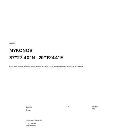
GRECIA
MYKONOS
37°27′40″ N – 25°19′44″ E
Explora una isla muy ecléctica, con naturaleza, un centro muy interesante e incluso una noche muy vibrante.
€
MONEDA
IDIOMAS
EUR
Griego
TEMPERATURA MEDIA
28ºC Verano
16ºC Invierno