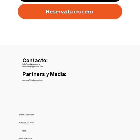
Reserva tu crucero
Contacto:
hello@oggiabordo.com
reservas@oggiabordo.com
Partners y Media:
partners@oggiabordo.com
Salidas Destacadas
Salida Grupal 2026
Blog
Guías de Puertos