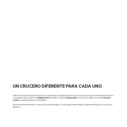
UN CRUCERO DIFERENTE PARA CADA UNO
El MSC World Europa está diseñado para ofrecer a cada pasajero la experiencia que busca, ya sea ocio, gastronomía, relax o entretenimiento para los
más pequeños. El barco cuenta con
multiples piscinas
(al aire libre y cubiertas),
parque acuático
, y otros sitios increíbles como el salón
Panorama
Lounge
, con vistas panorámicas de la navegación.
Este barco es ideal para primeros cruceros y para todo tipo de público, ya sean parejas, familias, amigos o pasajeros individuales. Sea como sea, hay
algo para ti.