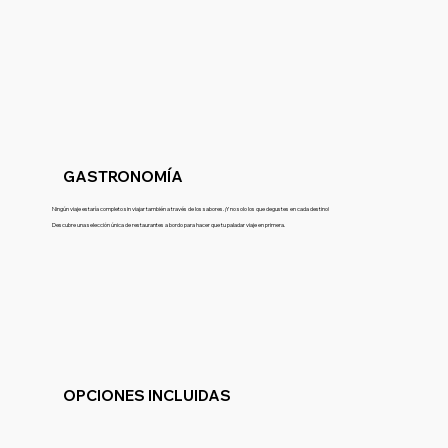
GASTRONOMÍA
Ningún viaje estaría completo sin viajar también a través de los sabores. ¡Y no solo los que degustes en cada destino!
Descubre una selección única de restaurantes a bordo para hacer que tu paladar viaje en primera.
OPCIONES INCLUIDAS