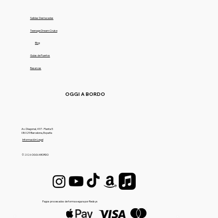
Salidas Destacadas
Teenage Dream Cruise
Blog
Guías de Puertos
Reservas
OGGI A BORDO
Av. Diagonal, 497 - Planta 5
08029 Barcelona, España
Información Legal
© 2026 OGGI A BORDO
Pagos procesados de forma segura por Redsys