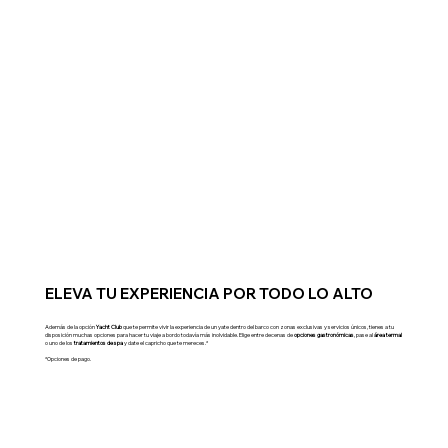
ELEVA TU EXPERIENCIA POR TODO LO ALTO
Además de la opción
Yacht Club
que te permite vivir la experiencia de un yate dentro del barco con zonas exclusivas y servicios únicos, tienes a tu
disposición muchas opciones para hacer tu viaje a bordo todavía más inolvidable. Elige entre decenas de
opciones gastronómicas
, pase al
área termal
o uno de los
tratamientos de spa
y date el capricho que te mereces.*
*Opciones de pago.