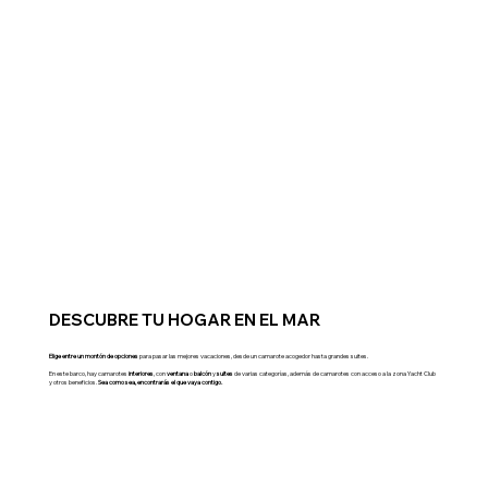
DESCUBRE TU HOGAR EN EL MAR
Elige entre un montón de opciones
para pasar las mejores vacaciones, desde un camarote acogedor hasta grandes suites.
En este barco, hay camarotes
interiores
, con
ventana
o
balcón
y
suites
de varias categorías, además de camarotes con acceso a la zona Yacht Club
y otros beneficios.
Sea como sea, encontrarás el que vaya contigo.