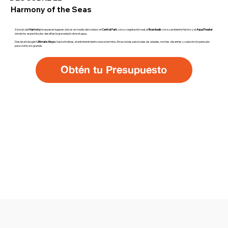
Harmony of the Seas
A bordo del
Harmony
te esperan lugares únicos en medio del océano: el
Central Park
con su vegetación real, el
Boardwalk
con su ambiente festivo y el
AquaTheater
donde los espectáculos desafían la gravedad sobre el agua.
Desde el tobogán
Ultimate Abyss
hasta tirolinas, el entretenimiento nunca termina. Atracciones para todas las edades, noches vibrantes y cada rincón pensado
para vivirlo a lo grande.
Obtén tu Presupuesto