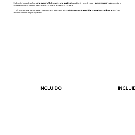
Por la noche todo se transforma:
musicales al estilo Broadway
,
shows acuáticos
imposibles de ver en otro lugar y
actuaciones sobre hielo
que dejan a
cualquiera con la boca abierta. Siempre hay algo que te hace querer aplaudir fuerte.
Y si aún quedan ganas de más, el plan sigue: discoteca, música en directo y
actividades que animan a vivir la noche hasta donde tú quieras
. Aquí cada
día se despide con una gran experiencia.
INCLUIDO
INCLUI