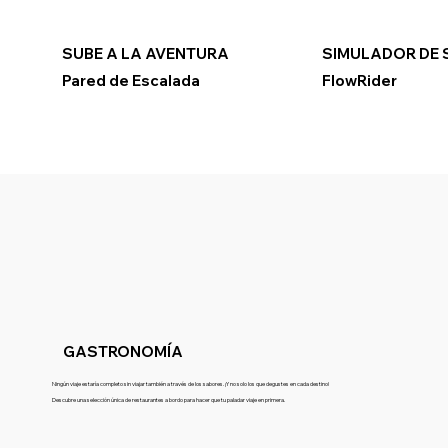
SUBE A LA AVENTURA
SIMULADOR DE 
Pared de Escalada
FlowRider
GASTRONOMÍA
Ningún viaje estaría completo sin viajar también a través de los sabores. ¡Y no solo los que degustes en cada destino!
Descubre una selección única de restaurantes a bordo para hacer que tu paladar viaje en primera.