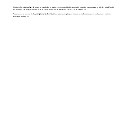
Este barco lleva
la vida al aire libre
: piscinas para todos los gustos, zonas de sol infinitas y espacios pensados para que vivas el viaje de verdad. Puedes
tirarte a la piscina con amigos, pasar la tarde con un cóctel o simplemente disfrutar de un paseo frente al mar.
Y cuando quieras cambiar de plan,
siempre hay un rincón nuevo
: una zona tranquila para descansar, una terraza para ver el atardecer o cualquier
aventura emocionante.