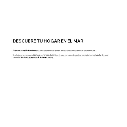
DESCUBRE TU HOGAR EN EL MAR
Elige entre un montón de opciones
para pasar las mejores vacaciones, desde un camarote acogedor hasta grandes suites.
En este barco, hay camarotes
interiores
, con
ventana
o
balcón
(con vistas al mar o a uno de nuestros vecindarios internos) y
suites
de varias
categorías.
Sea como sea, encontrarás el que vaya contigo.