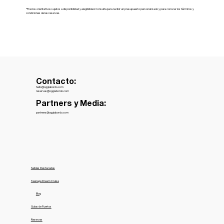
*Precios orientativos sujetos a disponibilidad y elegibilidad. Consulta para recibir un presupuesto personalizado y para conocer los términos y
condiciones de las reservas.
Contacto:
hello@oggiabordo.com
reservas@oggiabordo.com
Partners y Media:
partners@oggiabordo.com
Salidas Destacadas
Teenage Dream Cruise
Blog
Guías de Puertos
Reservas