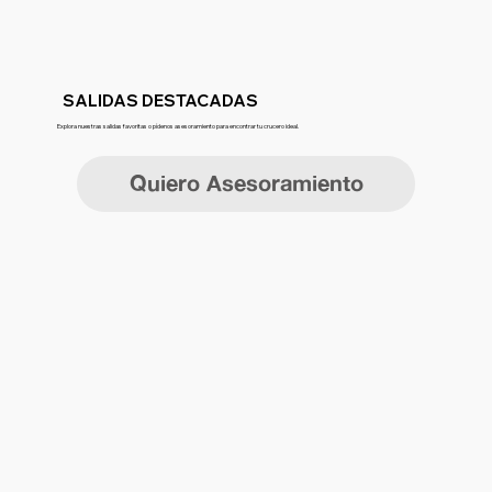
SALIDAS DESTACADAS
Explora nuestras salidas favoritas o pídenos asesoramiento para encontrar tu crucero ideal.
Quiero Asesoramiento