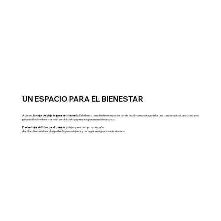
UN ESPACIO PARA EL BIENESTAR
A veces,
lo mejor del viaje es parar un momento
. Este barco también tiene espacios donde la calma es protagonista: una tumbona al sol, una zona solo
para adultos frente al mar o un servicio del spa pensado para mimarte un poco.
Puedes bajar el ritmo cuando quieras
y dejar que el tiempo acompañe.
Aquí también existe el plan perfecto para relajarse y recargar energía sin ruido alrededor.