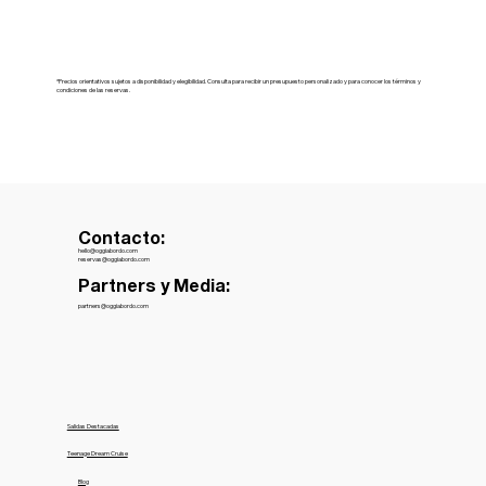
*Precios orientativos sujetos a disponibilidad y elegibilidad. Consulta para recibir un presupuesto personalizado y para conocer los términos y
condiciones de las reservas.
Contacto:
hello@oggiabordo.com
reservas@oggiabordo.com
Partners y Media:
partners@oggiabordo.com
Salidas Destacadas
Teenage Dream Cruise
Blog