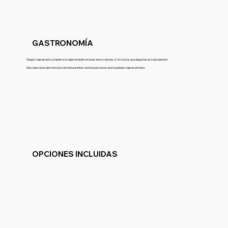
GASTRONOMÍA
Ningún viaje estaría completo sin viajar también a través de los sabores. ¡Y no solo los que degustes en cada destino!
Descubre una selección única de restaurantes a bordo para hacer que tu paladar viaje en primera.
OPCIONES INCLUIDAS