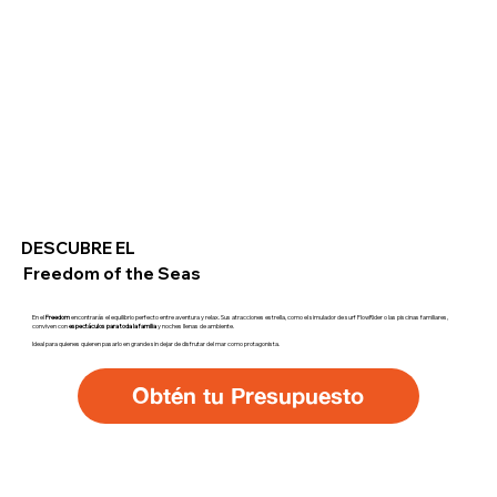
DESCUBRE EL
Freedom of the Seas
En el
Freedom
encontrarás el equilibrio perfecto entre aventura y relax. Sus atracciones estrella, como el simulador de surf FlowRider o las piscinas familiares,
conviven con
espectáculos para toda la familia
y noches llenas de ambiente.
Ideal para quienes quieren pasarlo en grande sin dejar de disfrutar del mar como protagonista.
Obtén tu Presupuesto