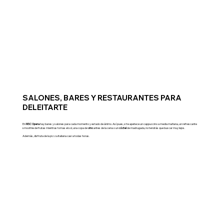
SALONES, BARES Y RESTAURANTES PARA
DELEITARTE
En
MSC Opera
hay bares y salones para cada momento y estado de ánimo. Así pues, si te apetece un cappuccino a media mañana, un refrescante
smoothie de frutas mientras tomas el sol, una copa de
vino
antes de la cena o un
cóctel
de madrugada, no tendrás que buscar muy lejos.
Además, disfruta de la pizza italiana casi a todas horas.