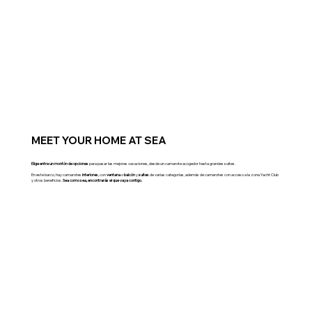
MEET YOUR HOME AT SEA
Elige entre un montón de opciones
para pasar las mejores vacaciones, desde un camarote acogedor hasta grandes suites.
En este barco, hay camarotes
interiores
, con
ventana
o
balcón
y
suites
de varias categorías, además de camarotes con acceso a la zona Yacht Club
y otros beneficios.
Sea como sea, encontrarás el que vaya contigo.