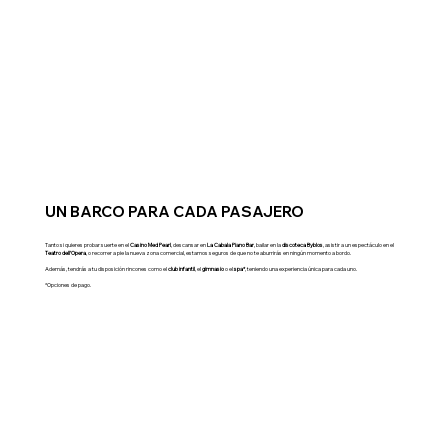
UN BARCO PARA CADA PASAJERO
Tanto si quieres probar suerte en el
Casino Med Pearl
, descansar en
La Cabala Piano Bar
, bailar en la
discoteca
Byblos
, asistir a un espectáculo en el
Teatro dell’Opera
, o recorrer a pie la nueva zona comercial, estamos seguros de que no te aburrirás en ningún momento a bordo.
Además, tendrás a tu disposición rincones como el
club infantil
, el
gimnasio
o el
spa*
, teniendo una experiencia única para cada uno.
*Opciones de pago.