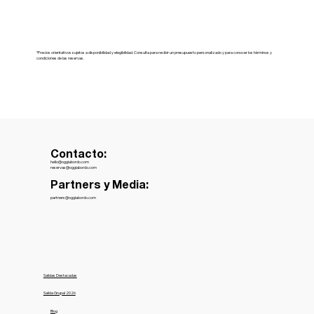
*Precios orientativos sujetos a disponibilidad y elegibilidad. Consulta para recibir un presupuesto personalizado y para conocer los términos y
condiciones de las reservas.
Contacto:
hello@oggiabordo.com
reservas@oggiabordo.com
Partners y Media:
partners@oggiabordo.com
Salidas Destacadas
Salida Grupal 2026
Blog