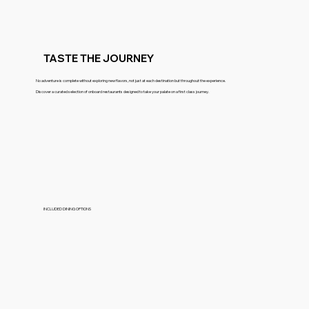
TASTE THE JOURNEY
No adventure is complete without exploring new flavors, not just at each destination but throughout the experience.
Discover a curated selection of onboard restaurants designed to take your palate on a first class journey.
INCLUDED DINING OPTIONS