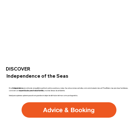
DISCOVER
Independence of the Seas
En el
Independence
encontrarás el equilibrio perfecto entre aventura y relax. Sus atracciones estrella, como el simulador de surf FlowRider o las piscinas familiares,
conviven con
espectáculos para toda la familia
y noches llenas de ambiente.
Ideal para quienes quieren pasarlo en grande sin dejar de disfrutar del mar como protagonista.
Advice & Booking