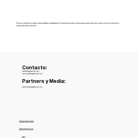
*Precios orientativos sujetos a disponibilidad y elegibilidad. Consulta para recibir un presupuesto personalizado y para conocer los términos y
condiciones de las reservas.
Contacto:
hello@oggiabordo.com
reservas@oggiabordo.com
Partners y Media:
partners@oggiabordo.com
Salidas Destacadas
Salida Grupal 2026
Blog