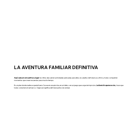
LA AVENTURA FAMILIAR DEFINITIVA
Aquí cada uno encuentra su lugar
: los niños descubren actividades pensadas para ellos, los adultos disfrutan a su ritmo y todos comparten
momentos que crean recuerdos para mucho tiempo.
Es un plan donde nadie se queda fuera. Ya sea en una piscina, en un taller, o en un juego que surge de improviso,
la diversión aparece sola
y hace que
todos conecten sin esfuerzo. Viajar así significa disfrutar juntos de verdad.