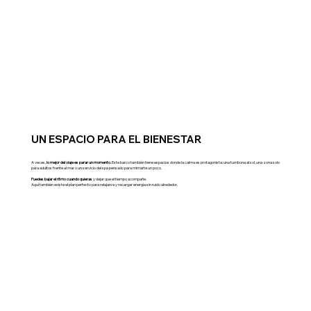
UN ESPACIO PARA EL BIENESTAR
A veces,
lo mejor del viaje es parar un momento
. Este barco también tiene espacios donde la calma es protagonista: una tumbona al sol, una zona solo
para adultos frente al mar o un servicio del spa pensado para mimarte un poco.
Puedes bajar el ritmo cuando quieras
y dejar que el tiempo acompañe.
Aquí también existe el plan perfecto para relajarse y recargar energía sin ruido alrededor.