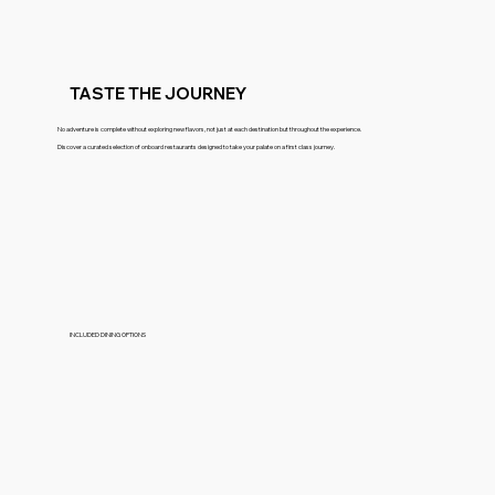
TASTE THE JOURNEY
No adventure is complete without exploring new flavors, not just at each destination but throughout the experience.
Discover a curated selection of onboard restaurants designed to take your palate on a first class journey.
INCLUDED DINING OPTIONS