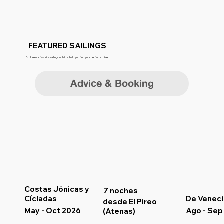
FEATURED SAILINGS
Explore our favorite sailings or let us help you find your perfect cruise.
Advice & Booking
Costas Jónicas y
7 noches
Cícladas
De Veneci
desde El Pireo
May - Oct 2026
Ago - Sep
(Atenas)