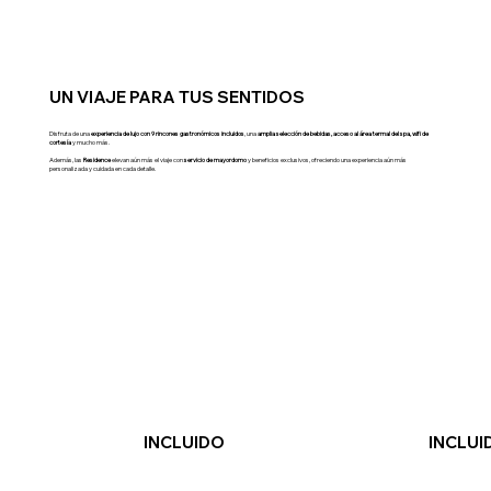
UN VIAJE PARA TUS SENTIDOS
Disfruta de una
experiencia de lujo con 9 rincones gastronómicos incluidos
, una
amplia selección de bebidas,
acceso al área termal del spa, wifi de
cortesía
y mucho más.
Además, las
Residence
elevan aún más el viaje con
servicio de mayordomo
y beneficios exclusivos, ofreciendo una experiencia aún más
personalizada y cuidada en cada detalle.
INCLUIDO
INCLUI