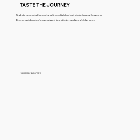
TASTE THE JOURNEY
No adventure is complete without exploring new flavors, not just at each destination but throughout the experience.
Discover a curated selection of onboard restaurants designed to take your palate on a first class journey.
INCLUDED DINING OPTIONS