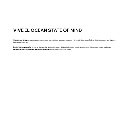
VIVE EL OCEAN STATE OF MIND
Conecta con el mar
en espacios abiertos donde el horizonte siempre está presente y el ritmo invita a parar. Todo está diseñado para que el viaje se
sienta ligero y natural.
Dedica tiempo a cuidarte
, ya sea en el spa, en las áreas de fitness o dejándote llevar por la calma del entorno. Una experiencia pensada para
reconectar contigo y disfrutar del bienestar a bordo
de una forma más consciente.