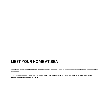
MEET YOUR HOME AT SEA
Elige entre una cuidada
selección de suites
diseñadas para elevar tu experiencia a bordo, desde espacios elegantes hasta amplias Residence con todo
tipo de detalles.
En Explora Journeys, todos los alojamientos son suites con
terraza privada y vistas al mar.
Cada una ofrece
amplitud
,
diseño refinado
y
una
experiencia pensada para disfrutar con calma.