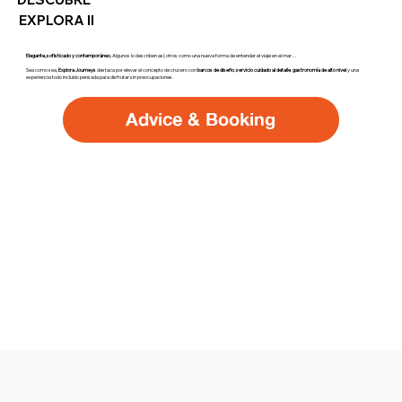
EXPLORA II
Elegante, sofisticado y contemporáneo.
Algunos lo describen así; otros como una nueva forma de entender el viaje en el mar…
Sea como sea,
Explora Journeys
destaca por elevar el concepto de crucero con
barcos de diseño
,
servicio cuidado al detalle
,
gastronomía de alto nivel
y una
experiencia todo incluido pensada para disfrutar sin preocupaciones.
Advice & Booking