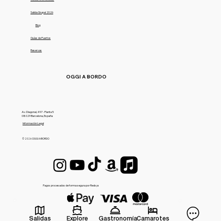
Salida Grupal 2026
Blog
Guías de Puertos
Reservas
OGGI A BORDO
Av. Diagonal, 497 - Planta 5
08029 Barcelona, España
Información Legal
© 2026 OGGI A BORDO
Pagos procesados de forma segura por Redsys
Salidas
Explore
Gastronomía
Camarotes