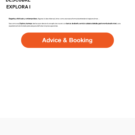
EXPLORA I
Elegante, sofisticado y contemporáneo.
Algunos lo describen así; otros como una nueva forma de entender el viaje en el mar…
Sea como sea,
Explora Journeys
destaca por elevar el concepto de crucero con
barcos de diseño
,
servicio cuidado al detalle
,
gastronomía de alto nivel
y una
experiencia todo incluido pensada para disfrutar sin preocupaciones.
Advice & Booking