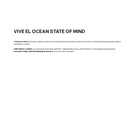
VIVE EL OCEAN STATE OF MIND
Conecta con el mar
en espacios abiertos donde el horizonte siempre está presente y el ritmo invita a parar. Todo está diseñado para que el viaje se
sienta ligero y natural.
Dedica tiempo a cuidarte
, ya sea en el spa, en las áreas de fitness o dejándote llevar por la calma del entorno. Una experiencia pensada para
reconectar contigo y disfrutar del bienestar a bordo
de una forma más consciente.