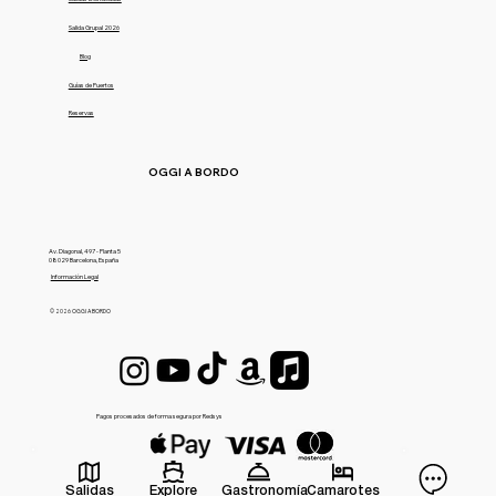
Salida Grupal 2026
Blog
Guías de Puertos
Reservas
OGGI A BORDO
Av. Diagonal, 497 - Planta 5
08029 Barcelona, España
Información Legal
© 2026 OGGI A BORDO
Pagos procesados de forma segura por Redsys
Salidas
Explore
Gastronomía
Camarotes