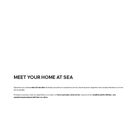
MEET YOUR HOME AT SEA
Elige entre una cuidada
selección de suites
diseñadas para elevar tu experiencia a bordo, desde espacios elegantes hasta amplias Residence con todo
tipo de detalles.
En Explora Journeys, todos los alojamientos son suites con
terraza privada y vistas al mar.
Cada una ofrece
amplitud
,
diseño refinado
y
una
experiencia pensada para disfrutar con calma.