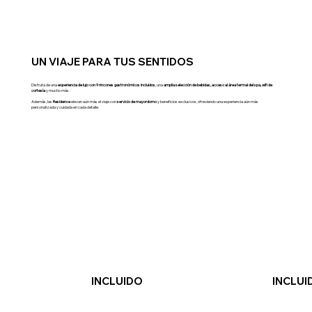
UN VIAJE PARA TUS SENTIDOS
Disfruta de una
experiencia de lujo con 9 rincones gastronómicos incluidos
, una
amplia selección de bebidas,
acceso al área termal del spa, wifi de
cortesía
y mucho más.
Además, las
Residence
elevan aún más el viaje con
servicio de mayordomo
y beneficios exclusivos, ofreciendo una experiencia aún más
personalizada y cuidada en cada detalle.
INCLUIDO
INCLUI