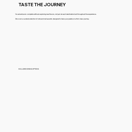
TASTE THE JOURNEY
No adventure is complete without exploring new flavors, not just at each destination but throughout the experience.
Discover a curated selection of onboard restaurants designed to take your palate on a first class journey.
INCLUDED DINING OPTIONS