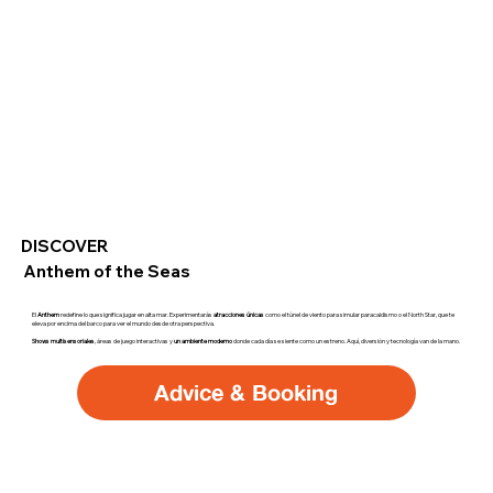
DISCOVER
Anthem of the Seas
El
Anthem
redefine lo que significa jugar en alta mar. Experimentarás
atracciones únicas
como el túnel de viento para simular paracaidismo o el North Star, que te
eleva por encima del barco para ver el mundo desde otra perspectiva.
Shows multisensoriales
, áreas de juego interactivas y
un ambiente moderno
donde cada día se siente como un estreno. Aquí, diversión y tecnología van de la mano.
Advice & Booking