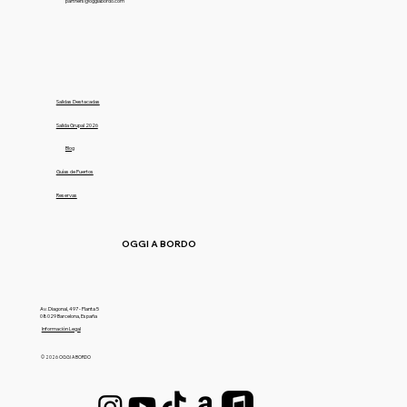
partners@oggiabordo.com
Salidas Destacadas
Salida Grupal 2026
Blog
Guías de Puertos
Reservas
OGGI A BORDO
Av. Diagonal, 497 - Planta 5
08029 Barcelona, España
Información Legal
© 2026 OGGI A BORDO