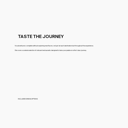
TASTE THE JOURNEY
No adventure is complete without exploring new flavors, not just at each destination but throughout the experience.
Discover a curated selection of onboard restaurants designed to take your palate on a first class journey.
INCLUDED DINING OPTIONS