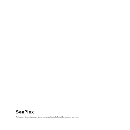
SeaPlex
The largest indoor active space at sea, featuring a basketball court, bumper cars and more.