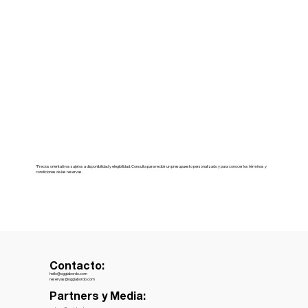
*Precios orientativos sujetos a disponibilidad y elegibilidad. Consulta para recibir un presupuesto personalizado y para conocer los términos y
condiciones de las reservas.
Contacto:
hello@oggiabordo.com
reservas@oggiabordo.com
Partners y Media: