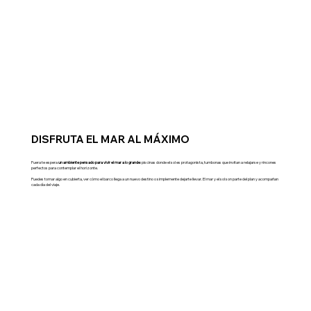
DISFRUTA EL MAR AL MÁXIMO
Fuera te espera
un ambiente pensado para vivir el mar a lo grande
: piscinas donde el sol es protagonista, tumbonas que invitan a relajarse y rincones
perfectos para contemplar el horizonte.
Puedes tomar algo en cubierta, ver cómo el barco llega a un nuevo destino o simplemente dejarte llevar. El mar y el sol son parte del plan y acompañan
cada día del viaje.