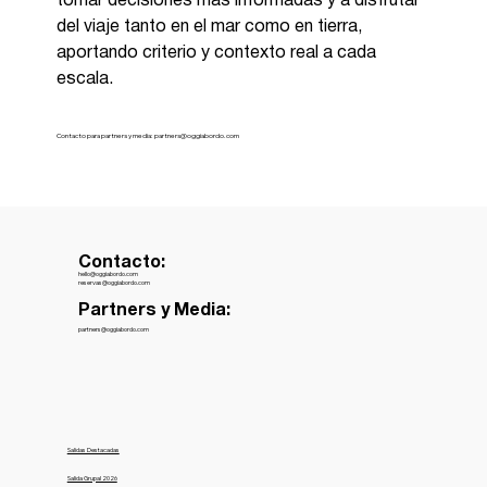
tomar decisiones más informadas y a disfrutar 
del viaje tanto en el mar como en tierra, 
aportando criterio y contexto real a cada 
escala.
Contacto para partners y media:
partners@oggiabordo.com
Contacto:
hello@oggiabordo.com
reservas@oggiabordo.com
Partners y Media:
partners@oggiabordo.com
Salidas Destacadas
Salida Grupal 2026