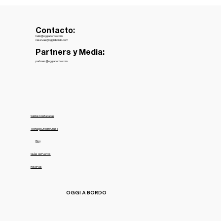
Contacto:
hello@oggiabordo.com
reservas@oggiabordo.com
Partners y Media:
partners@oggiabordo.com
Salidas Destacadas
Teenage Dream Cruise
Blog
Guías de Puertos
Reservas
OGGI A BORDO