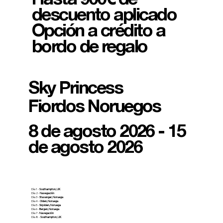
descuento aplicado
Opción a crédito a
bordo de regalo
Sky Princess
Fiordos Noruegos
8 de agosto 2026 - 15
de agosto 2026
Día 1 -
Southampton, UK
Día 2 -
Navegación
Día 3 -
Stavanger, Noruega
Día 4 -
Olden, Noruega
Día 5 -
Skjolden, Noruega
Día 6 -
Bergen, Noruega
Día 7 -
Navegación
Día 8 -
Southampton, UK