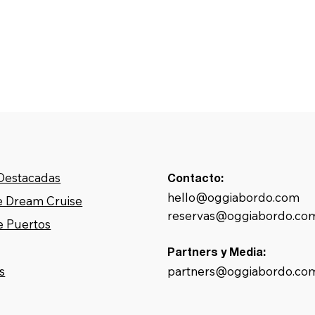
 Destacadas
Contacto:
hello@oggiabordo.com
 Dream Cruise
reservas@oggiabordo.co
e Puertos
Partners y Media:
partners@oggiabordo.co
s