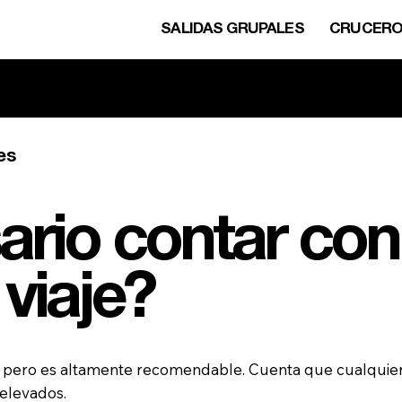
SALIDAS GRUPALES
CRUCER
ulsa aquí para contactar con no
es
ario contar con
viaje?
, pero es altamente recomendable. Cuenta que cualquier 
 elevados.