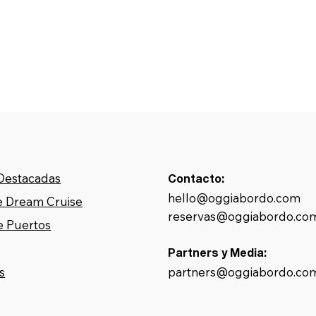
 Destacadas
Contacto:
hello@oggiabordo.com
 Dream Cruise
reservas@oggiabordo.co
e Puertos
Partners y Media:
partners@oggiabordo.co
s