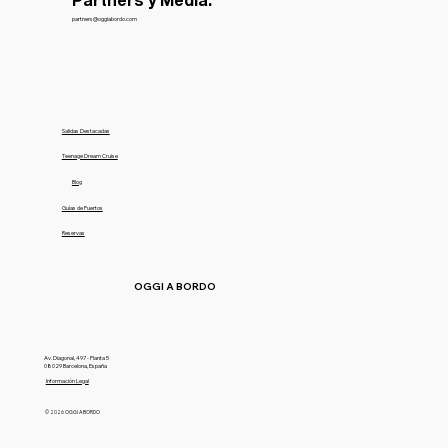
Partners y Media:
partners@oggiabordo.com
Salidas Destacadas
Teenage Dream Cruise
Blog
Guías de Puertos
Reservas
OGGI A BORDO
Av. Diagonal, 497 - Planta 5
08029 Barcelona, España
Información Legal
© 2026 OGGI A BORDO