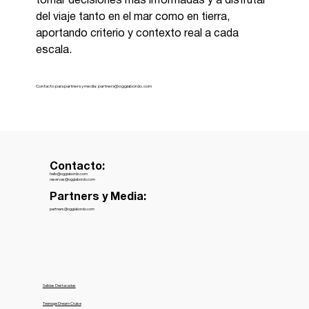
tomar decisiones más informadas y a disfrutar 
del viaje tanto en el mar como en tierra, 
aportando criterio y contexto real a cada 
escala.
Contacto para partners y media:
partners@oggiabordo.com
Contacto:
hello@oggiabordo.com
reservas@oggiabordo.com
Partners y Media:
partners@oggiabordo.com
Salidas Destacadas
Teenage Dream Cruise