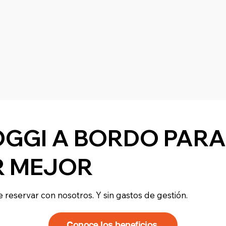
OGGI A BORDO PARA
R MEJOR
e reservar con nosotros. Y sin gastos de gestión.
Conoce los beneficios