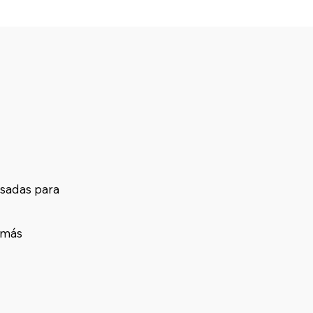
nsadas para
 más