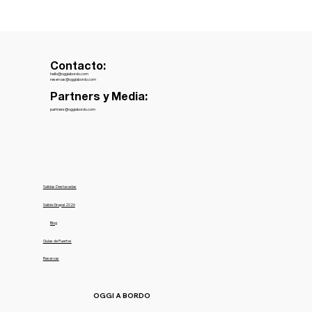
Contacto:
hello@oggiabordo.com
reservas@oggiabordo.com
Partners y Media:
partners@oggiabordo.com
Salidas Destacadas
Salida Grupal 2026
Blog
Guías de Puertos
Reservas
OGGI A BORDO