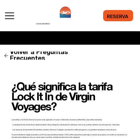
RESERVA
OGGI A BORDO
¿Necesitas ayuda? Pulsa aquí para contactar con nosotros.
Volver a Preguntas
Frecuentes
¿Qué significa la tarifa
Lock It In de Virgin
Voyages?
Las tarifas Lock It In te ofrecen un precio más ajustado con unas condiciones de reserva diferentes a las tarifas estándar:
- La asignación de camarote es aleatoria dentro de la categoría contratada. En ventanas o terrazas, podrías obtener una vista parcial / obstruida.
- Las reservas en esta tarifa NO admiten cambios de fecha. Cualquier cancelación conllevará gastos y no pueden trasladarse a otra reserva.
Te recomendamos elegir una tarifa Lock It In exclusivamente si tienes 100% confirmada la fecha del viaje y si estás de acuerdo con recibir un camarote con
una ubicación aleatoria. Una vez reservada, no podrás cambiar de ubicación ni de categoría.