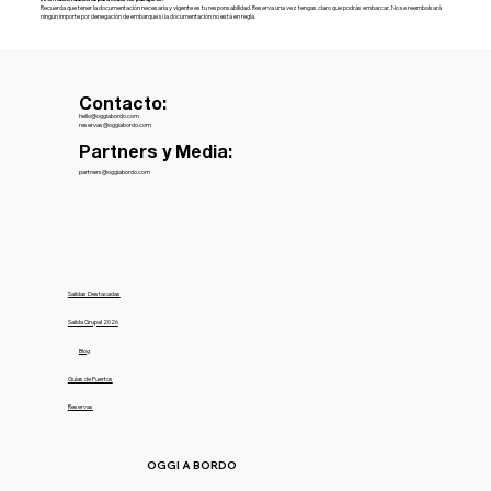
Recuerda que tener la documentación necesaria y vigente es tu responsabilidad. Reserva una vez tengas claro que podrás embarcar. No se reembolsará
ningún importe por denegación de embarque si la documentación no está en regla.
Contacto:
hello@oggiabordo.com
reservas@oggiabordo.com
Partners y Media:
partners@oggiabordo.com
Salidas Destacadas
Salida Grupal 2026
Blog
Guías de Puertos
Reservas
OGGI A BORDO