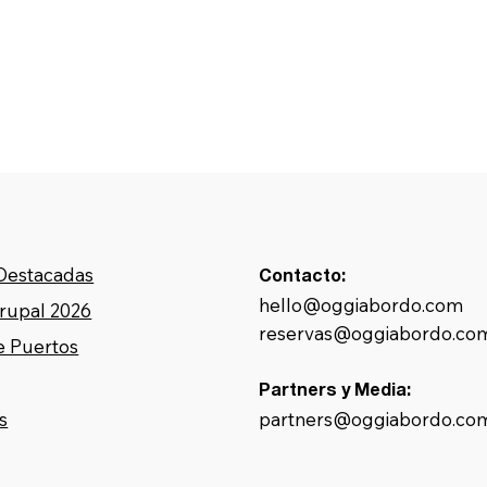
 Destacadas
Contacto:
hello@oggiabordo.com
Grupal 2026
reservas@oggiabordo.co
e Puertos
Partners y Media:
partners@oggiabordo.co
s