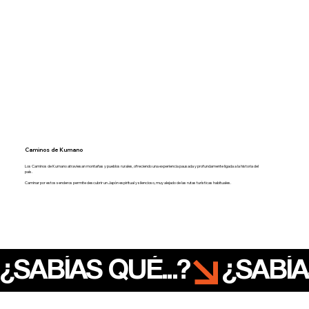
Caminos de Kumano
Los Caminos de Kumano atraviesan montañas y pueblos rurales, ofreciendo una experiencia pausada y profundamente ligada a la historia del
país.
Caminar por estos senderos permite descubrir un Japón espiritual y silencioso, muy alejado de las rutas turísticas habituales.
¿SABÍAS QUÉ...?