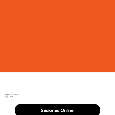
Organiza tu viaje con
Oggi A Bordo.
Sesiones Online