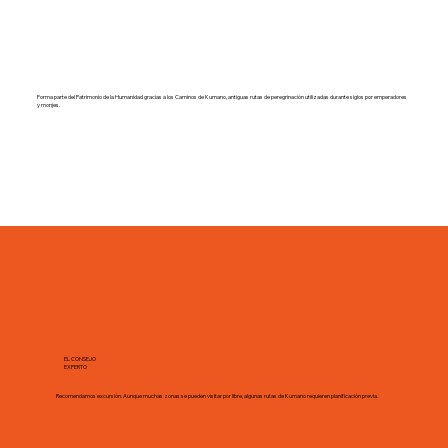
Forma parte del Patrimonio de la Humanidad gracias a los Caminos de Kumano, antiguas rutas de peregrinación utilizadas durante siglos por emperadores
y monjes.
EL CONSEJO
EXPERTO
Recomendamos excursión. Aunque muchas zonas se pueden visitar por libre, algunas rutas de Kumano requieren planificación previa.