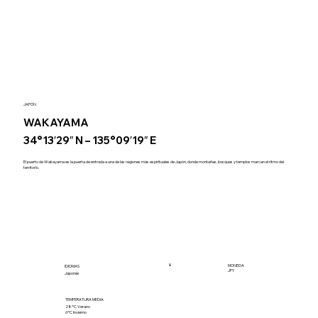
JAPÓN
WAKAYAMA
34°13′29″ N – 135°09′19″ E
El puerto de Wakayama es la puerta de entrada a una de las regiones más espirituales de Japón, donde montañas, bosques y templos marcan el ritmo del
territorio.
¥
MONEDA
IDIOMAS
JPY
Japonés
TEMPERATURA MEDIA
28ºC Verano
6ºC Invierno