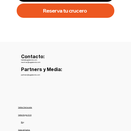
Reserva tu crucero
Contacto:
hello@oggiabordo.com
reservas@oggiabordo.com
Partners y Media:
partners@oggiabordo.com
Salidas Destacadas
Salida Grupal 2026
Blog
Guías de Puertos