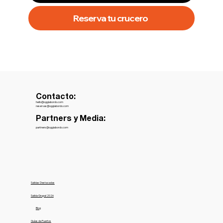
Reserva tu crucero
Contacto:
hello@oggiabordo.com
reservas@oggiabordo.com
Partners y Media:
partners@oggiabordo.com
Salidas Destacadas
Salida Grupal 2026
Blog
Guías de Puertos