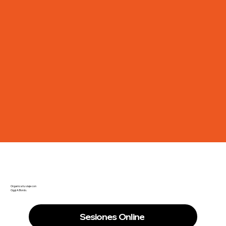
Organiza tu viaje con
Oggi A Bordo.
Sesiones Online