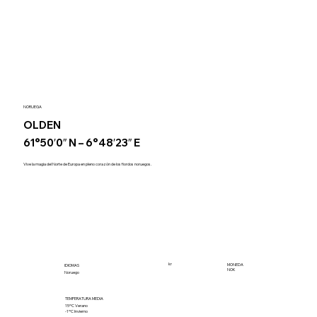
NORUEGA
OLDEN
61°50′0″ N – 6°48′23″ E
Vive la magia del Norte de Europa en pleno corazón de los fiordos noruegos.
kr
MONEDA
IDIOMAS
NOK
Noruego
TEMPERATURA MEDIA
15ºC Verano
-1ºC Invierno