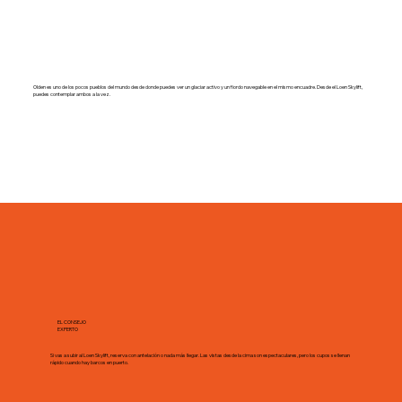
Olden es uno de los pocos pueblos del mundo desde donde puedes ver un glaciar activo y un fiordo navegable en el mismo encuadre. Desde el Loen Skylift,
puedes contemplar ambos a la vez.
EL CONSEJO
EXPERTO
Si vas a subir al Loen Skylift, reserva con antelación o nada más llegar. Las vistas desde la cima son espectaculares, pero los cupos se llenan
rápido cuando hay barcos en puerto.