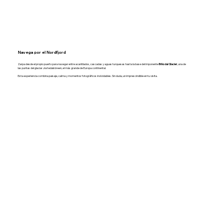
Navega por el Nordfjord
Zarpa desde el propio puerto para navegar entre acantilados, cascadas y aguas turquesas hasta la base del imponente
Briksdal Glacier
, una de
las puntas del glaciar Jostedalsbreen, el más grande de Europa continental.
Esta experiencia combina paisaje, calma y momentos fotográficos inolvidables. Sin duda, un imprescindible en tu visita.