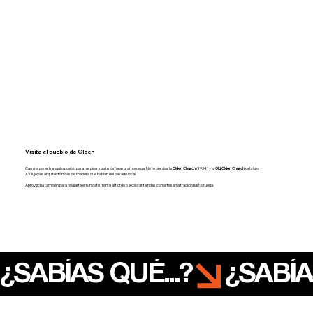
Visita el pueblo de Olden
Camina por el tranquilo pueblo para respirar su atmósfera rural noruega. No te pierdas la
Olden Church
(1934) y la
Old Olden Church
del siglo
XVIII, joyas arquitectónicas de madera que hablan del pasado local.
Aprovecha también para relajarte en un café frente al fiordo o explorar tiendas con artesanía tradicional Noruega.
¿SABÍAS QUÉ...?