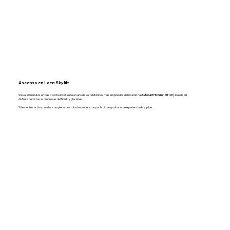
Ascenso en Loen Skylift
Solo a 20 minutos en bus o coche local, sube en uno de los teleféricos más empinados del mundo hasta
Mount Hoven (1 011 m)
. Desde allí,
disfruta de vistas asombrosas del fiordo y glaciares.
Si te sientes activo, puedes completar una ruta de senderismo por la cima o probar una experiencia de zipline.