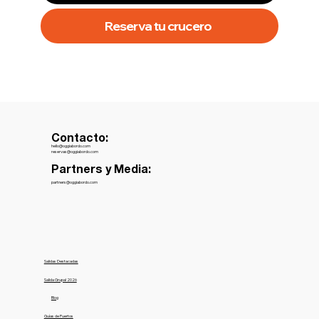
Reserva tu crucero
Contacto:
hello@oggiabordo.com
reservas@oggiabordo.com
Partners y Media:
partners@oggiabordo.com
Salidas Destacadas
Salida Grupal 2026
Blog
Guías de Puertos