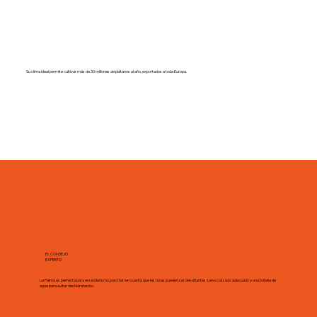
Su clima ideal permite cultivar más de 30 millones de plátanos al año, exportados a toda Europa.
EL CONSEJO
EXPERTO
La Palma es perfecta para el senderismo, pero ten en cuenta que las rutas pueden ser desafiantes. Lleva calzado adecuado y una botella de
agua para evitar deshidratación.