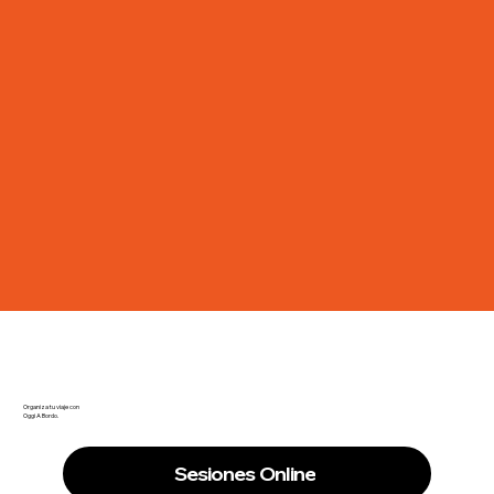
Organiza tu viaje con
Oggi A Bordo.
Sesiones Online