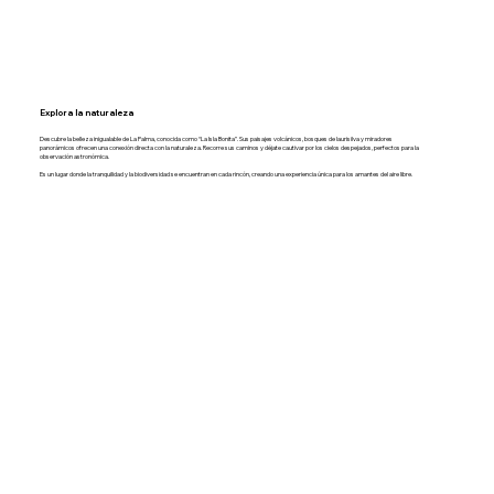
Explora la naturaleza
Descubre la belleza inigualable de La Palma, conocida como “La Isla Bonita”. Sus paisajes volcánicos, bosques de laurisilva y miradores
panorámicos ofrecen una conexión directa con la naturaleza. Recorre sus caminos y déjate cautivar por los cielos despejados, perfectos para la
observación astronómica.
Es un lugar donde la tranquilidad y la biodiversidad se encuentran en cada rincón, creando una experiencia única para los amantes del aire libre.