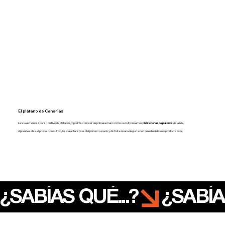
El plátano de Canarias
La isla es famosa por su cultivo de plátanos, y podrás conocer de primera mano cómo se cultivan en los
plantaciones de plátanos
de la isla.
Aprende sobre el proceso de cultivo, las características del plátano canario y disfruta de una degustación de este delicioso producto local.
¿SABÍAS QUÉ...?