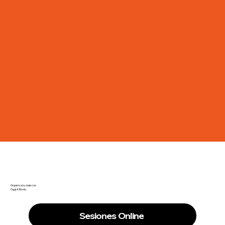
Organiza tu viaje con
Oggi A Bordo.
Sesiones Online