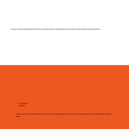
Kochi es la ciudad natal de Sakamoto Ryōma, una de las figuras más influyentes en la modernización de Japón durante el siglo XIX.
EL CONSEJO
EXPERTO
Visita el mercado Hirome Ichiba para probar el katsuo no tataki, el plato más famoso de la región, preparado con atún ligeramente sellado al
fuego.