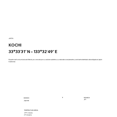
JAPÓN
KOCHI
33°33′31″ N – 133°32′49″ E
El puerto de Kochi, en la isla de Shikoku, es conocido por su carácter auténtico, su naturaleza exuberante y una fuerte identidad cultural ligada al Japón
tradicional.
¥
MONEDA
IDIOMAS
JPY
Japonés
TEMPERATURA MEDIA
29ºC Verano
6ºC Invierno