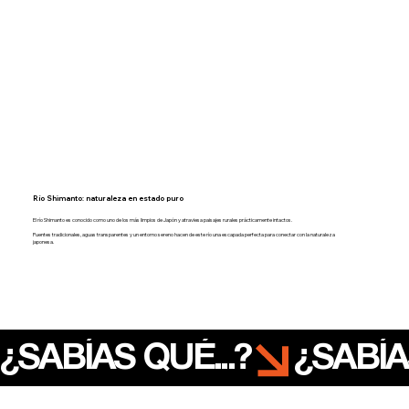
Río Shimanto: naturaleza en estado puro
El río Shimanto es conocido como uno de los más limpios de Japón y atraviesa paisajes rurales prácticamente intactos.
Puentes tradicionales, aguas transparentes y un entorno sereno hacen de este río una escapada perfecta para conectar con la naturaleza
japonesa.
¿SABÍAS QUÉ...?