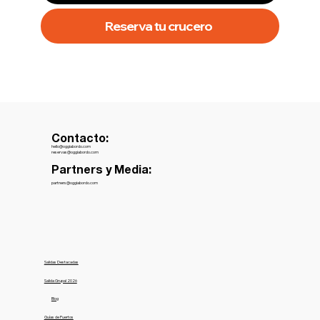
Reserva tu crucero
Contacto:
hello@oggiabordo.com
reservas@oggiabordo.com
Partners y Media:
partners@oggiabordo.com
Salidas Destacadas
Salida Grupal 2026
Blog
Guías de Puertos