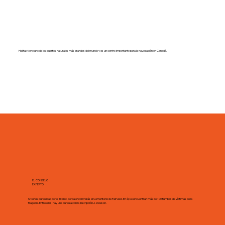
Halifax tiene uno de los puertos naturales más grandes del mundo y es un centro importante para la navegación en Canadá.
EL CONSEJO
EXPERTO
Si tienes curiosidad por el Titanic, cerca encontrarás el Cementerio de Fairview. En él, se encuentran más de 100 tumbas de víctimas de la
tragedia. Entre ellas, hay una curiosa con la inscripción J. Dawson.