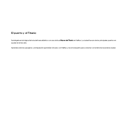
El puerto y el Titanic
Sumérgete en la trágica historia del transatlántico con una visita al
Museo del Titanic
en Halifax. La ciudad fue uno de los principales puertos en
ayudar en el rescate.
Aprende sobre los pasajeros y la tripulación que tenían vínculos con Halifax y recorre el puerto para conectar con la historia naval de la ciudad.