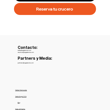
Reserva tu crucero
Contacto:
hello@oggiabordo.com
reservas@oggiabordo.com
Partners y Media:
partners@oggiabordo.com
Salidas Destacadas
Salida Grupal 2026
Blog
Guías de Puertos