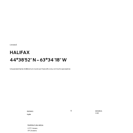
CANADÁ
HALIFAX
44°38′52″ N – 63°34′18″ W
Una parada imprescindible en un crucero por Nueva Escocia, con mucho que explorar.
$
MONEDA
IDIOMAS
CAD
Inglés
TEMPERATURA MEDIA
22ºC Verano
-5ºC Invierno