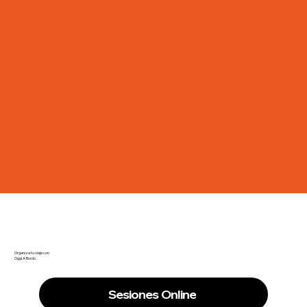
Organiza tu viaje con
Oggi A Bordo.
Sesiones Online