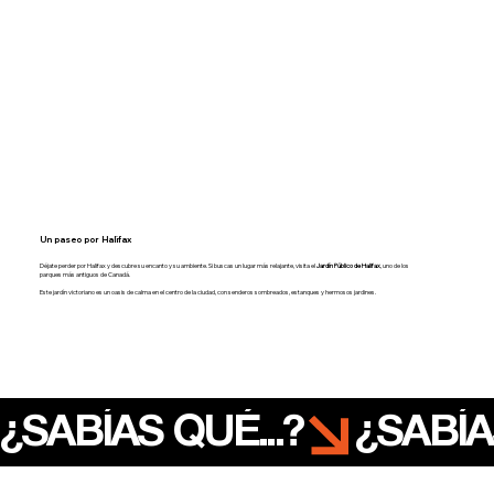
Un paseo por Halifax
Déjate perder por Halifax y descubre su encanto y su ambiente. Si buscas un lugar más relajante, visita el
Jardín Público de Halifax
, uno de los
parques más antiguos de Canadá.
Este jardín victoriano es un oasis de calma en el centro de la ciudad, con senderos sombreados, estanques y hermosos jardines.
¿SABÍAS QUÉ...?