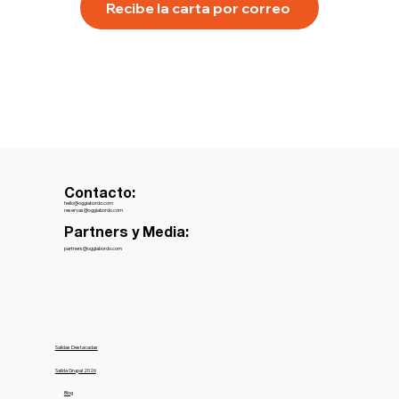
Recibe la carta por correo
Contacto:
hello@oggiabordo.com
reservas@oggiabordo.com
Partners y Media:
partners@oggiabordo.com
Salidas Destacadas
Salida Grupal 2026
Blog