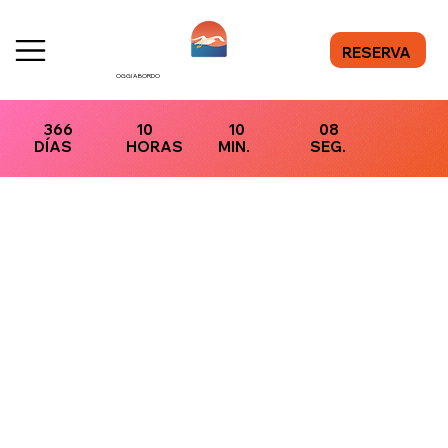
RESERVA
OGGI A BORDO
366
10
10
08
DÍAS
HORAS
MIN.
SEG.