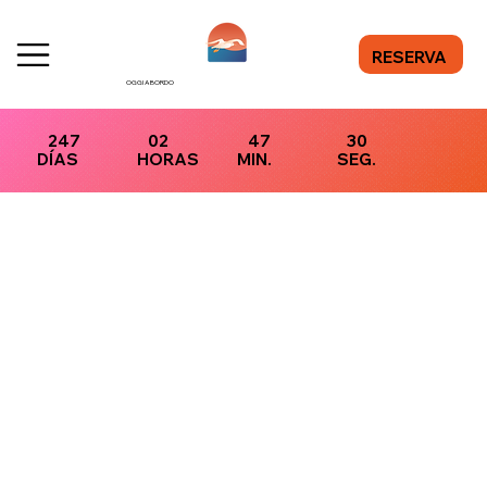
RESERVA
OGGI A BORDO
247
02
47
30
DÍAS
HORAS
MIN.
SEG.