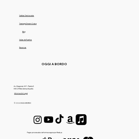
Salidas Destacadas
Teenage Dream Cruise
Blog
Guías de Puertos
Reservas
OGGI A BORDO
Av. Diagonal, 497 - Planta 5
08029 Barcelona, España
Información Legal
© 2026 OGGI A BORDO
Pagos procesados de forma segura por Redsys